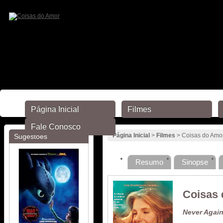
Página Inicial
Filmes
Fale Conosco
Página Inicial
>
Filmes
> Coisas do Amo
Sugestões
Resumo
Sinopse
Coisas
Never Agai