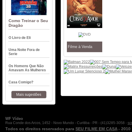
Como Treinar o Seu
Dragão
O Livro de Eli
Filme à Venda
Uma Noite Fora de
Serie
Os Homens Que Não
Amavam As Mulheres
Casa Comigo?
Mais sugestões
WF Vídeo
Rua Conde dos Arcos, 1452 - Novo Mundo - Curitiba - PR - (41)3285-3058 -
sc
Todos os direitos reservados para
SEU FILME EM CASA
- 2010