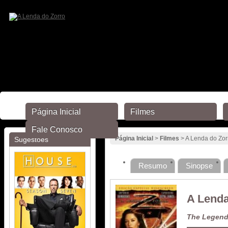
Página Inicial
Filmes
Fale Conosco
Página Inicial
>
Filmes
> A Lenda do Zor
Sugestões
Resumo
Sinopse
A Lenda
The Legend