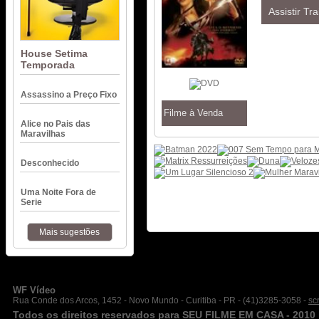
Assistir Tra
House Setima
Temporada
Assassino a Preço Fixo
Filme à Venda
Alice no Pais das
Maravilhas
Desconhecido
Uma Noite Fora de
Serie
Mais sugestões
WF Vídeo
Rua Conde dos Arcos, 1452 - Novo Mundo - Curitiba - PR - (41)3285-3058 -
sc
Todos os direitos reservados para
SEU FILME EM CASA
- 2010