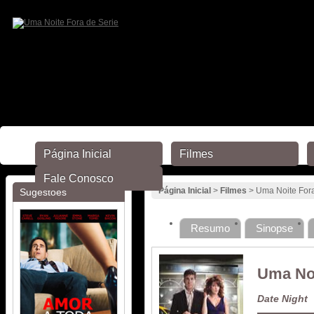
Página Inicial
Filmes
Fale Conosco
Página Inicial
>
Filmes
> Uma Noite Fora
Sugestões
Resumo
Sinopse
Uma Noi
Date Night