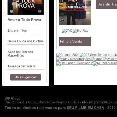
Assistir Tra
Amor a Toda Prova
Entre Irmãos
Deu a Louca nos Bichos
Filme à Venda
Alice no Pais das
Maravilhas
Ameaça Terrorista
Mais sugestões
WF Vídeo
Rua Conde dos Arcos, 1452 - Novo Mundo - Curitiba - PR - (41)3285-3058 -
sc
Todos os direitos reservados para
SEU FILME EM CASA
- 2010