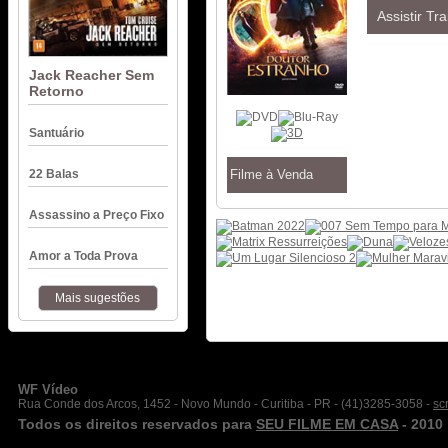
Assistir Tra
Jack Reacher Sem
Retorno
Santuário
22 Balas
Filme à Venda
Assassino a Preço Fixo
Amor a Toda Prova
Mais sugestões
WF Vídeo
Rua Conde dos Arcos, 1452 - Novo Mundo - Curitiba - PR - (41)3285-3058 -
sc
Todos os direitos reservados para
SEU FILME EM CASA
- 2010