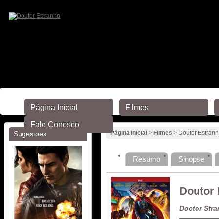
Página Inicial
Filmes
Fale Conosco
Página Inicial
>
Filmes
> Doutor Estranh
Sugestões
Resumo
Sinopse
Doutor 
Doctor Stra