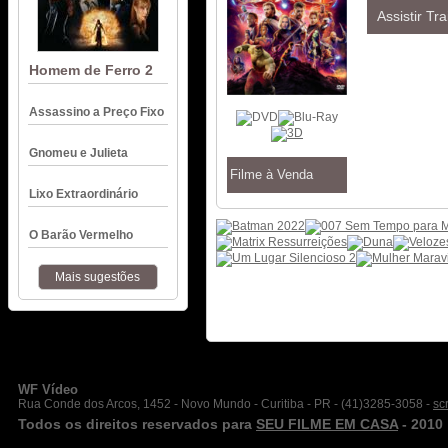
Assistir Tra
Homem de Ferro 2
Assassino a Preço Fixo
Gnomeu e Julieta
Filme à Venda
Lixo Extraordinário
O Barão Vermelho
Mais sugestões
WF Vídeo
Rua Conde dos Arcos, 1452 - Novo Mundo - Curitiba - PR - (41)3285-3058 -
sc
Todos os direitos reservados para
SEU FILME EM CASA
- 2010