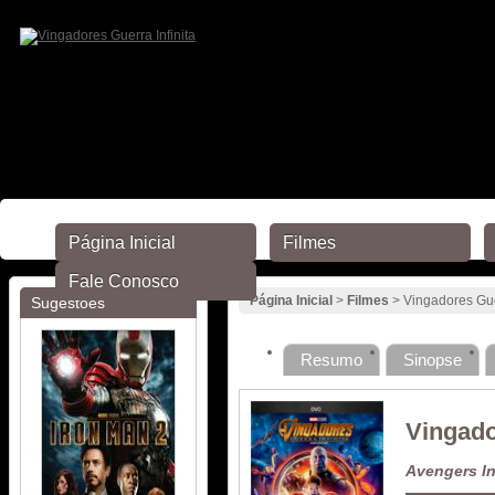
Página Inicial
Filmes
Fale Conosco
Página Inicial
>
Filmes
> Vingadores Guer
Sugestões
Resumo
Sinopse
Vingado
Avengers In