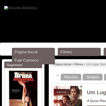
Página Inicial
Filmes
Fale Conosco
Página Inicial
>
Filmes
> Um Lugar Silen
Sugestões
Resumo
Sinopse
Um Luga
A Quiet Plac