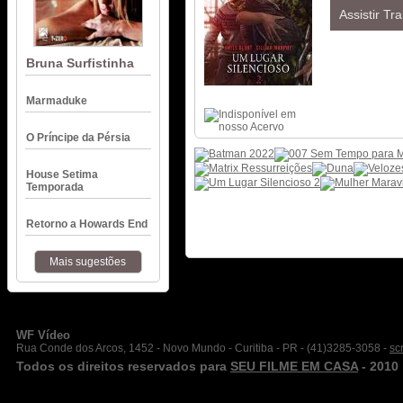
Assistir Tra
Bruna Surfistinha
Marmaduke
O Príncipe da Pérsia
House Setima
Temporada
Retorno a Howards End
Mais sugestões
WF Vídeo
Rua Conde dos Arcos, 1452 - Novo Mundo - Curitiba - PR - (41)3285-3058 -
sc
Todos os direitos reservados para
SEU FILME EM CASA
- 2010