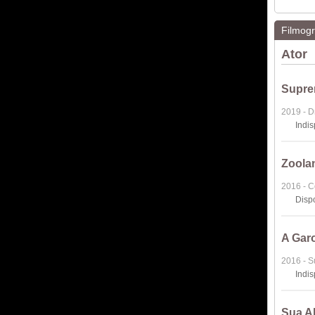
Filmogr
Ator
Supr
2019 - 
Indi
Zoola
2016 - 
Disp
A Gar
2016 - 
Indi
Sua A