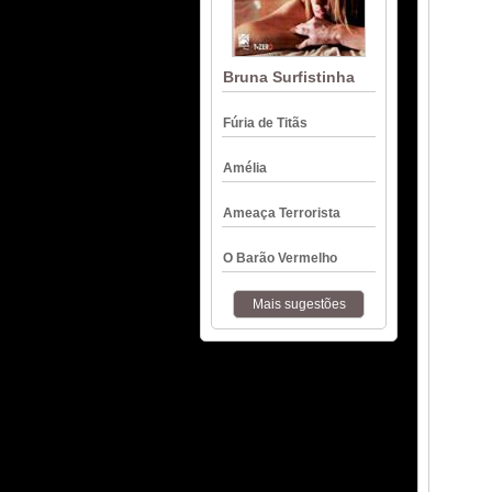
Bruna Surfistinha
Fúria de Titãs
Amélia
Ameaça Terrorista
O Barão Vermelho
Mais sugestões