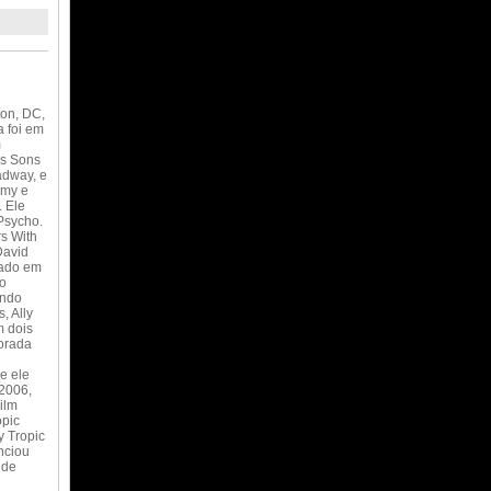
ton, DC,
a foi em
m
os Sons
adway, e
omy e
. Ele
Psycho.
rs With
David
zado em
ão
endo
, Ally
m dois
orada
e ele
 2006,
ilm
opic
 Tropic
nciou
 de