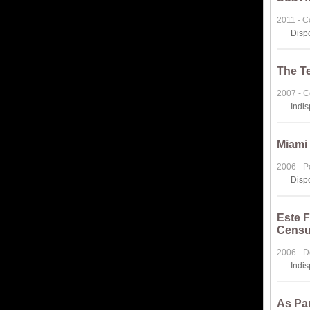
2011 - 
Disp
The T
2007 - 
Indi
Miami
2006 - Po
Disp
Este 
Censu
2006 - 
Indi
As Pa