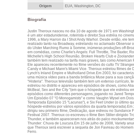
Origem
EUA, Washington, DC
Biografia
Justin Theroux nasceu no dia 10 de agosto de 1971 em Washing
é um ator estadunidense, roteirista e diretor.Sua estréia no cinem
1996, a Mary Harron da I Shot Andy Warhol. Desde então, ele te
realizado tanto na Broadway, estrelando no aclamado Observar 
do Ulster Marching Rumo à Somme, inúmeras produções off-Bro
em comédias, como Charlie's Angels: Full Throttle, The Baxter, R
Michelle's High School Reunião, Broken Hearts Club e Zoolander
também tem realizado na tarifa mais graves, tais como American 
Ele apareceu recentemente no filme versões do culto TV Strange
Candy e Michael Mann's Miami Vice. Theroux estrelou filmes de 
Lynch's Inland Empire e Mulholland Drive.Em 2003, foi caracteri
uma música vídeo para a banda britânica Muse para a sua canç
"Histeria". Theroux televisão também tem um extenso currículo, t
estrelou no distrito e apareceu em episódios de shows, como Alias
McBeal, Sex and the City "(em que o hóspede que ele estrelou e
episódios como diferentes personagens, jogando no Jared Temp
Um Episódio 07 "O Monogamists" e como Vaughn Wysel em Dois
Temporada Episódio 15 "Lacunas"), e Six Feet Under (o último qu
hóspede-estrelou por vários episódios da quarta temporada).Em
dirigiu seu primeiro filme, Dedicação, que estreou no Sundance F
Festival 2007. Theroux co-escreveu o filme Ben Stiller-dirigido Tr
Thunder, e também apareceram nos atrás do palco mockumentary
Thunder: Chuva de Loucura.Em 15 de julho de 2008, Variety anu
que Theroux será escrever a sequela de Jon Favreau do Homem
Ferro.