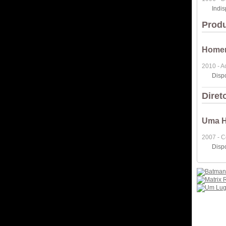
Indi
Produ
Homem
2010 - A
Disp
Diret
Uma H
2007 - 
Disp