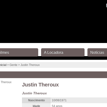
ilmes
A Locadora
Notícias
nicial
> Gente > Justin Theroux
Justin Theroux
Justin Theroux
Nascimento
10/08/1971
Idade
54 anos