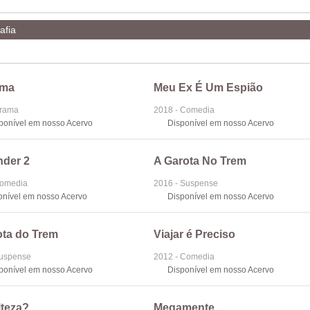
afia
ema
Meu Ex É Um Espião
Drama
2018 - Comedia
sponível em nosso Acervo
Disponível em nosso Acervo
nder 2
A Garota No Trem
Comedia
2016 - Suspense
onível em nosso Acervo
Disponível em nosso Acervo
ota do Trem
Viajar é Preciso
Suspense
2012 - Comedia
sponível em nosso Acervo
Disponível em nosso Acervo
lteza?
Megamente