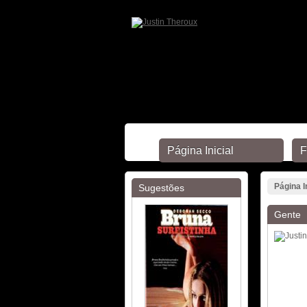
Página Inicial
F
Página I
Sugestões
Gente