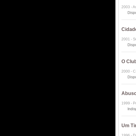
2003 - A
Disp
Cidad
2001 - 
Disp
O Clu
2000 - 
Disp
Abuso
1999 - Po
Indi
Um Ti
1996 - 