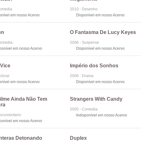
Comedia
2010 - Desenho
onível em nosso Acervo
Disponível em nosso Acervo
en
O Fantasma De Lucy Keyes
Comedia
2006 - Suspense
sponível em nosso Acervo
Disponível em nosso Acervo
 Vice
Império dos Sonhos
licial
2006 - Drama
onível em nosso Acervo
Disponível em nosso Acervo
Filme Ainda Não Tem
Strangers With Candy
ra
2005 - Comedia
Documentario
Indisponível em nosso Acervo
sponível em nosso Acervo
nteras Detonando
Duplex