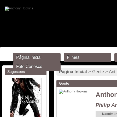
Página Inicial
Filmes
Fale Conosco
Página Inicial
> Gente > Ant
Sugestões
Gente
Anthon
Philip A
Nascimen