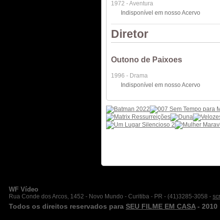
1972 - Aventura
Indisponível em nosso Acervo
Diretor
Outono de Paixoes
1996 - Drama
Indisponível em nosso Acervo
WF Vídeo
Rua Conde dos Arcos, 1452 - Novo Mundo - Curitiba - PR - (41)3285-3058 -
sc
Todos os direitos reservados para
SEU FILME EM CASA
- 2010