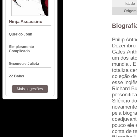
Idade
Origem
Ninja Assassino
Biografi
Querido John
Philip Ant
Dezembro d
Simplesmente
Complicado
Gales.Anth
um dos ato
mundial. E 
Gnomeu e Julieta
totaliza ce
coleção de
22 Balas
esse inglê
Richard Bu
Mais sugestões
personifica
Silêncio do
novamente 
pela biogra
coadjuvant
pouco ele 
conta de te