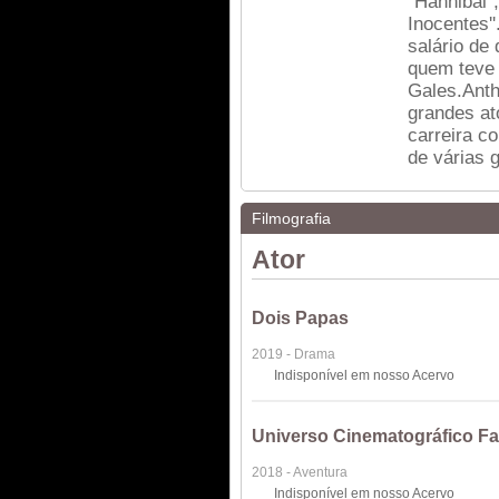
''Hannibal'
Inocentes'
salário de
quem teve 
Gales.Ant
grandes ato
carreira c
de várias 
Filmografia
Ator
Dois Papas
2019 - Drama
Indisponível em nosso Acervo
Universo Cinematográfico Fa
2018 - Aventura
Indisponível em nosso Acervo