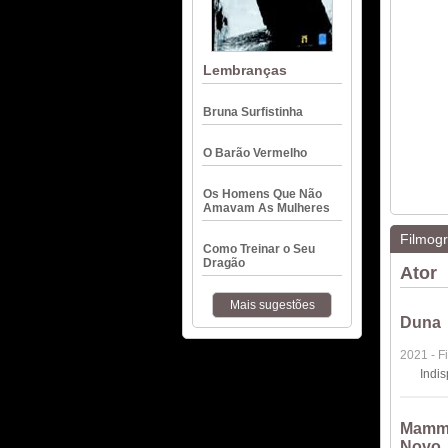
Lembranças
Bruna Surfistinha
O Barão Vermelho
Os Homens Que Não
Amavam As Mulheres
Filmogr
Como Treinar o Seu
Dragão
Ator
Mais sugestões
Duna
2021 - F
Indi
Mamma
Novo