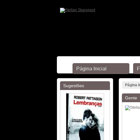
Página Inicial
F
Página I
Sugestões
Gente