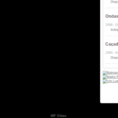
Disp
Ondas
1996 - 
Indi
Caçad
1990 - A
Disp
WF Vídeo