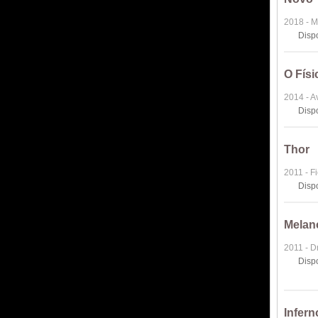
2018 - M
Disp
O Físi
2014 - A
Disp
Thor
2011 - F
Disp
Melan
2011 - 
Disp
Infern