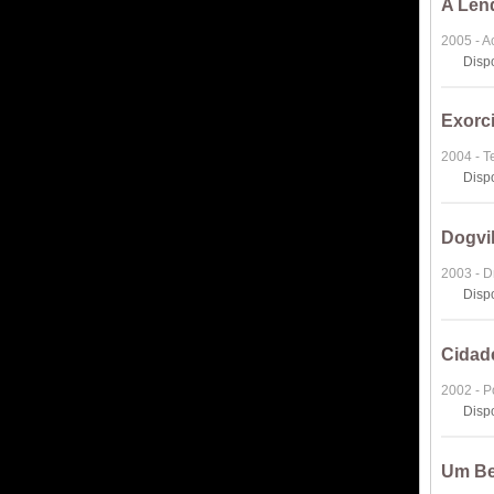
A Len
2005 - A
Disp
Exorci
2004 - T
Disp
Dogvil
2003 - 
Disp
Cidad
2002 - Po
Disp
Um Be