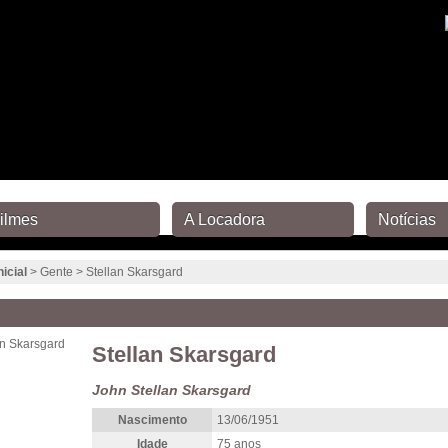
ilmes
A Locadora
Notícias
nicial
> Gente > Stellan Skarsgard
Stellan Skarsgard
John Stellan Skarsgard
Nascimento
13/06/1951
Idade
75 anos