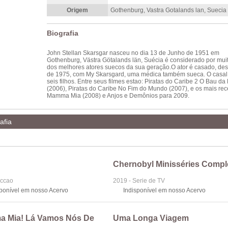
Origem
Gothenburg, Vastra Gotalands lan, Suecia
Biografia
John Stellan Skarsgar nasceu no dia 13 de Junho de 1951 em
Gothenburg, Västra Götalands län, Suécia é considerado por mui
dos melhores atores suecos da sua geração.O ator é casado, des
de 1975, com My Skarsgard, uma médica também sueca. O casal
seis filhos. Entre seus filmes estao: Piratas do Caribe 2 O Bau da
(2006), Piratas do Caribe No Fim do Mundo (2007), e os mais rec
Mamma Mia (2008) e Anjos e Demônios para 2009.
afia
Chernobyl Minisséries Compl
iccao
2019 - Serie de TV
sponível em nosso Acervo
Indisponível em nosso Acervo
 Mia! Lá Vamos Nós De
Uma Longa Viagem