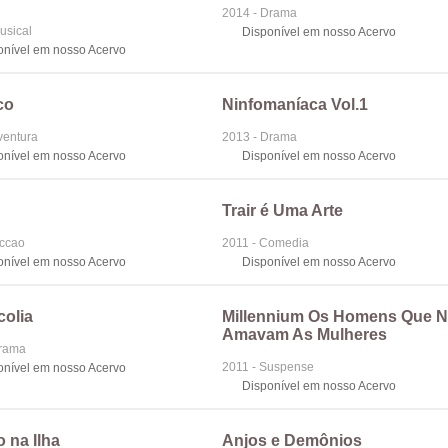
2014 - Drama
usical
Disponível em nosso Acervo
onível em nosso Acervo
co
Ninfomaníaca Vol.1
ventura
2013 - Drama
onível em nosso Acervo
Disponível em nosso Acervo
Trair é Uma Arte
iccao
2011 - Comedia
onível em nosso Acervo
Disponível em nosso Acervo
colia
Millennium Os Homens Que 
Amavam As Mulheres
Drama
2011 - Suspense
onível em nosso Acervo
Disponível em nosso Acervo
o na Ilha
Anjos e Demônios