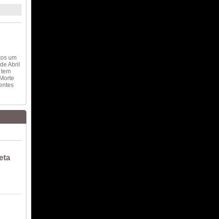
tos um
de Abril
 tem
 Morte
entes
eta