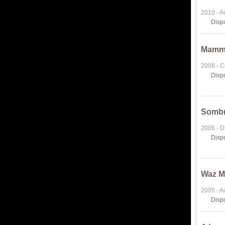
2010 - A
Disp
Mamma
2008 - 
Disp
Sombr
2006 - 
Disp
Waz M
2005 - A
Disp