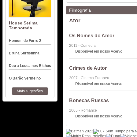
Filmografia
Ator
House Setima
Temporada
Os Nomes do Amor
Homem de Ferro 2
2011 - Comedia
Disponível em nosso Acervo
Bruna Surfistinha
Deu a Louca nos Bichos
Crimes de Autor
2007 - Cinema Europeu
O Barão Vermelho
Disponível em nosso Acervo
Mais sugestões
Bonecas Russas
2005 - Romance
Disponível em nosso Acervo