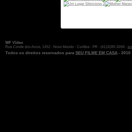
WF Vídeo
Rua Conde dos Arcos, 1452 - Novo Mundo - Curitiba - PR - (41)3285-3058 -
sc
Todos os direitos reservados para
SEU FILME EM CASA
- 2010