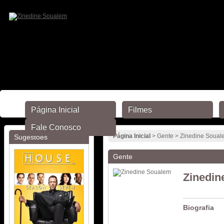
Página Inicial
Filmes
Fale Conosco
Página Inicial
> Gente > Zinedine Soual
Sugestões
Gente
Zinedin
Biografia