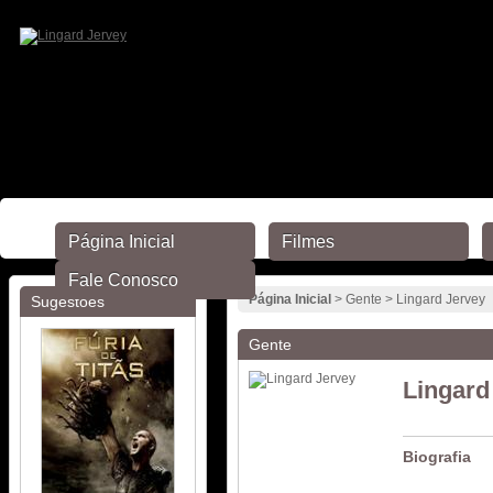
Página Inicial
Filmes
Fale Conosco
Página Inicial
> Gente > Lingard Jervey
Sugestões
Gente
Lingard
Biografia