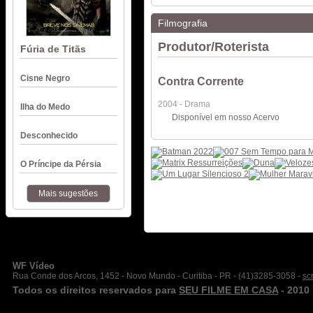
Filmografia
Produtor/Roterista
Fúria de Titãs
Cisne Negro
Contra Corrente
2004 - Drama
Ilha do Medo
Disponível em nosso Acervo
Desconhecido
O Príncipe da Pérsia
Mais sugestões
WF Vídeo
Rua Conde dos Arcos, 1452 - Novo Mundo - Curitiba - PR - (41)3285-3058 -
sc
Todos os direitos reservados para
SEU FILME EM CASA
- 2010