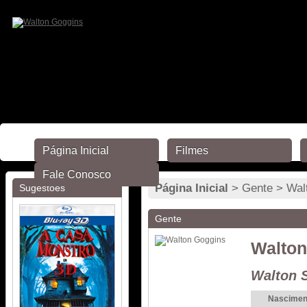
Página Inicial
Filmes
Fale Conosco
Página Inicial
> Gente > Wal
Sugestões
Gente
Walton
Walton 
Nascimen