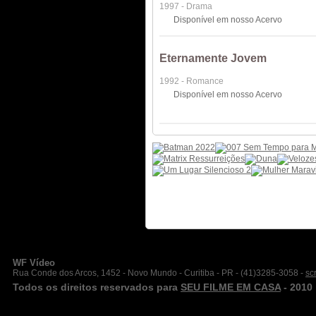
1997 - Drama
Disponível em nosso Acervo
Eternamente Jovem
1992 - Romance
Disponível em nosso Acervo
WF Vídeo
Rua Conde dos Arcos, 1452 - Novo Mundo - Curitiba - PR - (41)3285-3058 -
sc
Todos os direitos reservados para
SEU FILME EM CASA
- 2010