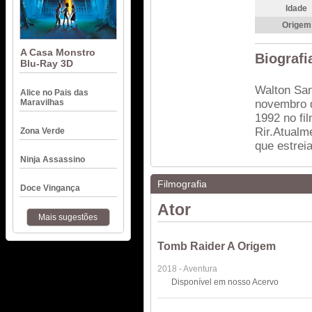
Idade
Origem
A Casa Monstro
Biografi
Blu-Ray 3D
Walton San
Alice no Pais das
Maravilhas
novembro d
1992 no fi
Rir.Atualm
Zona Verde
que estrei
Ninja Assassino
Filmografia
Doce Vingança
Ator
Mais sugestões
Tomb Raider A Origem
2018 - Aventura
Disponível em nosso Acervo