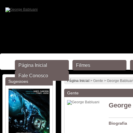
Página Inicial
Filmes
Fale Conosco
Página Inicial
> Gente > George Babluan
Sugestões
Gente
George 
Biografia