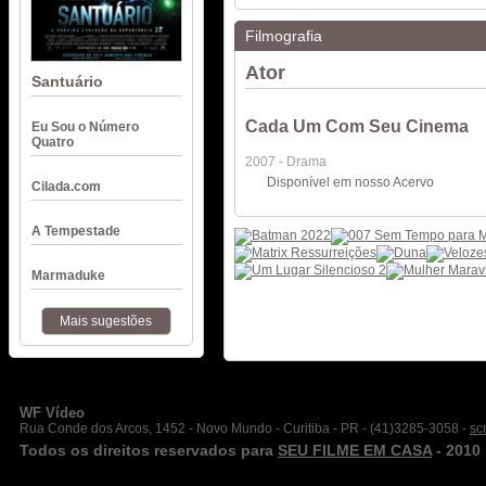
Filmografia
Ator
Santuário
Cada Um Com Seu Cinema
Eu Sou o Número
Quatro
2007 - Drama
Disponível em nosso Acervo
Cilada.com
A Tempestade
Marmaduke
Mais sugestões
WF Vídeo
Rua Conde dos Arcos, 1452 - Novo Mundo - Curitiba - PR - (41)3285-3058 -
sc
Todos os direitos reservados para
SEU FILME EM CASA
- 2010