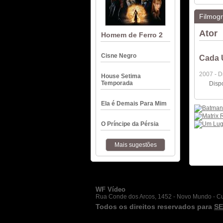
Filmogr
Ator
Homem de Ferro 2
Cisne Negro
Cada 
2007 - 
House Setima
Temporada
Disp
Ela é Demais Para Mim
O Príncipe da Pérsia
Mais sugestões
WF Vídeo
Rua Conde dos Arcos, 1452 - Novo Mundo - Cur
Todos os direitos reservados para
SE