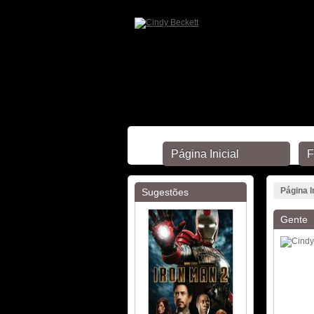
Página Inicial
F
Página I
Sugestões
Gente