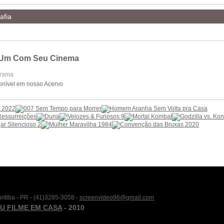
afia
Um Com Seu Cinema
Drama
onível em nosso Acervo
itiba - PR - (41)3285-3058 -
screenvideo96@gmail.com
U FILME EM CASA
- 2010