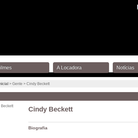
ilmes
A Locadora
Notícias
nicial
> Gente > Cindy Beckett
Cindy Beckett
Biografia