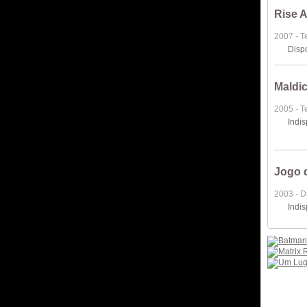
Rise 
2007 - T
Disp
Maldi
2005 - T
Indi
Jogo 
2003 - 
Indi