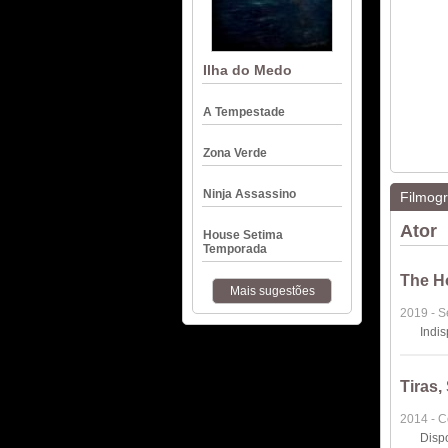
Ilha do Medo
A Tempestade
Zona Verde
Ninja Assassino
Filmogr
Ator
House Setima
Temporada
The Ho
Mais sugestões
2019 - S
Indi
Tiras
2014 - 
Disp