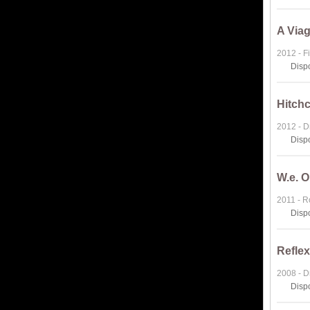
A Via
2012 - F
Disp
Hitch
2012 - 
Disp
W.e. 
2011 - 
Disp
Reflex
2008 - 
Disp