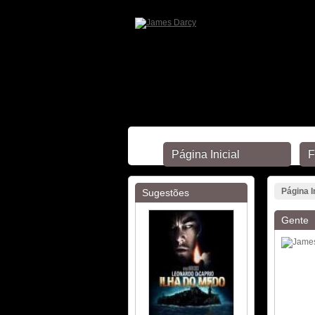
Página Inicial
F
Página I
Sugestões
Gente