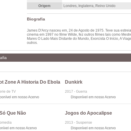
Origem
Londres, Inglaterra, Reino Unido
Biografia
James D'Arcy nasceu em, 24 de Agosto de 1975. Teve sua estrei
cinema em 1997 no filme Wilde, fez outros filmes tais como Mestr
Mares O Lado Mais Distante do Mundo, Exorcista O Início, A Viag
outros.
afia
t Zone A Historia Do Ebola
Dunkirk
erie de TV
2017 - Guerra
sponível em nosso Acervo
Disponível em nosso Acervo
, Só Que Não
Jogos do Apocalipse
Comedia
2013 - Suspense
onível em nosso Acervo
Disponível em nosso Acervo