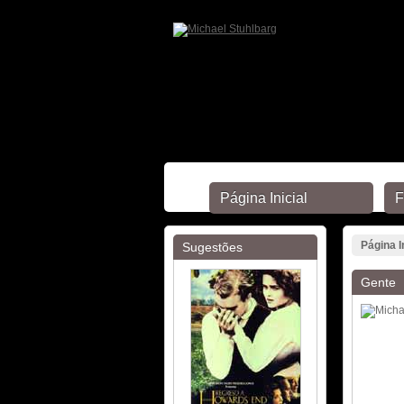
Página Inicial
F
Página I
Sugestões
Gente