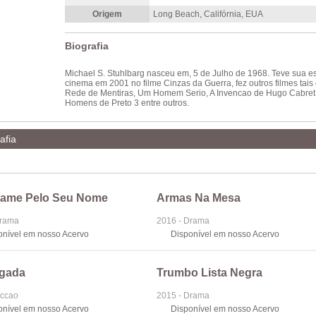
Origem
Long Beach, Califórnia, EUA
Biografia
Michael S. Stuhlbarg nasceu em, 5 de Julho de 1968. Teve sua es
cinema em 2001 no filme Cinzas da Guerra, fez outros filmes tai
Rede de Mentiras, Um Homem Serio, A Invencao de Hugo Cabret
Homens de Preto 3 entre outros.
afia
ame Pelo Seu Nome
Armas Na Mesa
Drama
2016 - Drama
onível em nosso Acervo
Disponível em nosso Acervo
gada
Trumbo Lista Negra
iccao
2015 - Drama
onível em nosso Acervo
Disponível em nosso Acervo