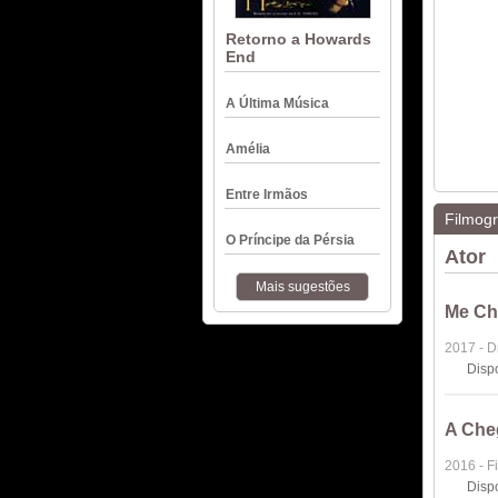
Retorno a Howards
End
A Última Música
Amélia
Entre Irmãos
Filmogr
O Príncipe da Pérsia
Ator
Mais sugestões
Me Ch
2017 - 
Disp
A Che
2016 - F
Disp