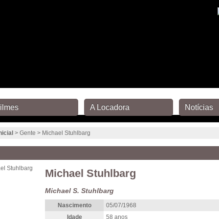
ilmes
A Locadora
Notícias
nicial
> Gente > Michael Stuhlbarg
Michael Stuhlbarg
Michael S. Stuhlbarg
Nascimento
05/07/1968
Idade
58 anos