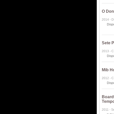
O Don
2014 - 
Disp
Sete 
2013 - 
Disp
Mib H
2012 - 
Disp
Board
Tempo
2011 - S