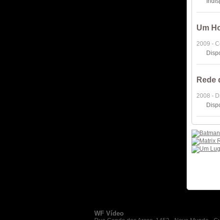
Indi
Um Ho
2009 - 
Disp
Rede 
2008 - 
Disp
WF Vídeo