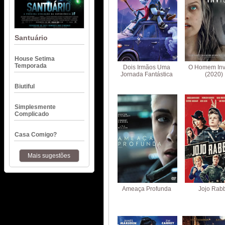
Santuário
House Setima
Temporada
Dois Irmãos Uma
O Homem Invi
Jornada Fantástica
(2020)
Biutiful
Simplesmente
Complicado
Casa Comigo?
Mais sugestões
Ameaça Profunda
Jojo Rabb