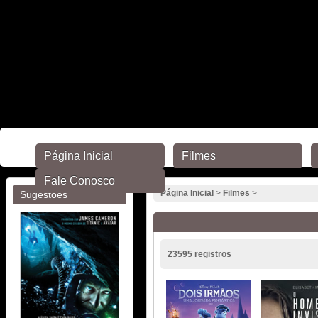
Página Inicial
Filmes
Fale Conosco
Página Inicial
>
Filmes
>
Sugestões
23595 registros