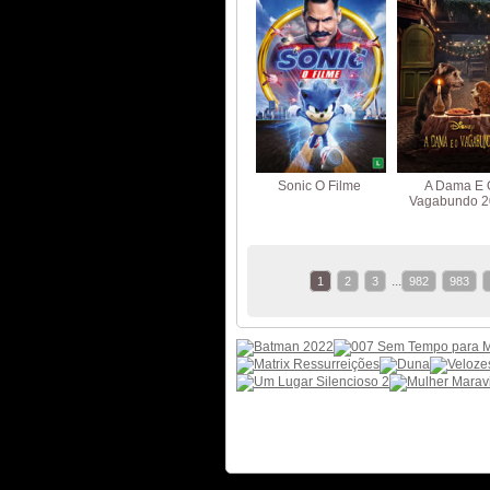
Sonic O Filme
A Dama E 
Vagabundo 2
...
1
2
3
982
983