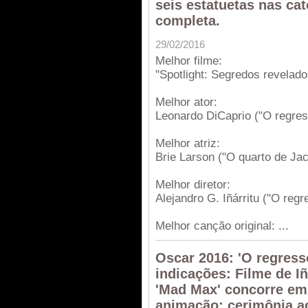
seis estatuetas nas cat
completa.
29/02/2016
Melhor filme:
"Spotlight: Segredos revelado
Melhor ator:
Leonardo DiCaprio ("O regres
Melhor atriz:
Brie Larson ("O quarto de Jac
Melhor diretor:
Alejandro G. Iñárritu ("O regr
Melhor canção original: ...
Oscar 2016: 'O regress
indicações: Filme de Iñ
'Mad Max' concorre em 
animação; cerimônia ac