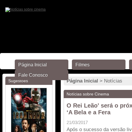
Página Inicial
Filmes
Fale Conosco
Página Inicial
> Notícias
Sugestões
Notícias sobre Cinema
O Rei Leão’ será o pró
‘A Bela e a Fera
21/03/2017
Após o sucesso da versão liv