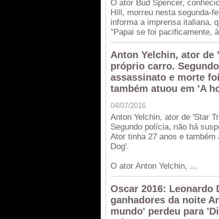
O ator Bud Spencer, conhecid
Hill, morreu nesta segunda-fe
informa a imprensa italiana, 
"Papai se foi pacificamente, à
Anton Yelchin, ator de
próprio carro. Segundo
assassinato e morte foi
também atuou em 'A hor
04/07/2016
Anton Yelchin, ator de 'Star 
Segundo polícia, não há suspe
Ator tinha 27 anos e também 
Dog'.
O ator Anton Yelchin, ...
Oscar 2016: Leonardo D
ganhadores da noite An
mundo' perdeu para 'Di