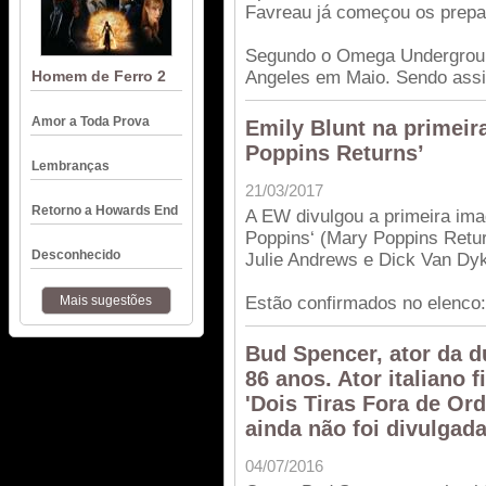
Favreau já começou os prepar
Segundo o Omega Undergrou
Homem de Ferro 2
Angeles em Maio. Sendo assim
Amor a Toda Prova
Emily Blunt na primeir
Poppins Returns’
Lembranças
21/03/2017
Retorno a Howards End
A EW divulgou a primeira ima
Poppins‘ (Mary Poppins Retur
Desconhecido
Julie Andrews e Dick Van Dy
Mais sugestões
Estão confirmados no elenco: 
Bud Spencer, ator da d
86 anos. Ator italiano
'Dois Tiras Fora de Or
ainda não foi divulgada
04/07/2016