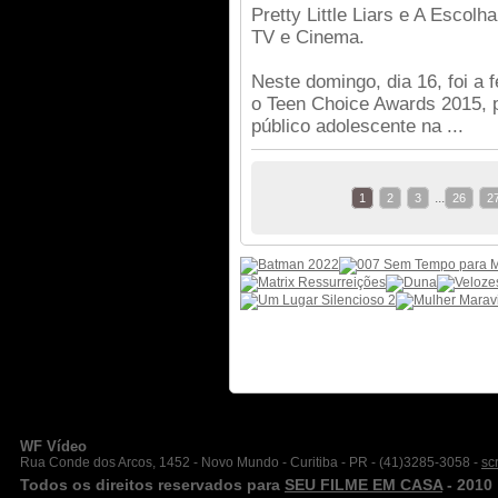
Pretty Little Liars e A Escol
TV e Cinema.
Neste domingo, dia 16, foi a 
o Teen Choice Awards 2015, 
público adolescente na ...
...
1
2
3
26
2
WF Vídeo
Rua Conde dos Arcos, 1452 - Novo Mundo - Curitiba - PR - (41)3285-3058 -
sc
Todos os direitos reservados para
SEU FILME EM CASA
- 2010