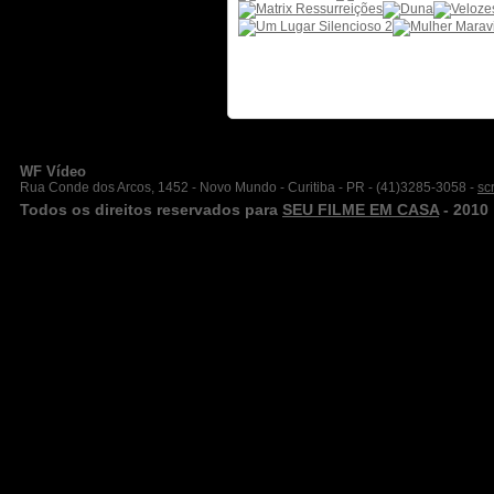
WF Vídeo
Rua Conde dos Arcos, 1452 - Novo Mundo - Curitiba - PR - (41)3285-3058 -
sc
Todos os direitos reservados para
SEU FILME EM CASA
- 2010